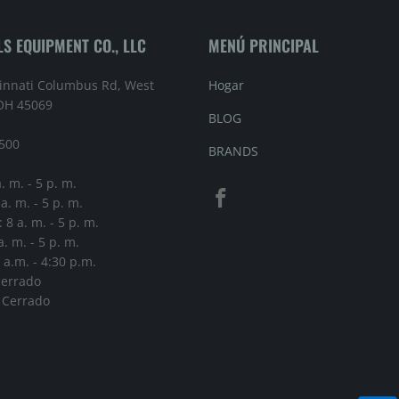
S EQUIPMENT CO., LLC
MENÚ PRINCIPAL
innati Columbus Rd, West
Hogar
 OH 45069
BLOG
500
BRANDS
. m. - 5 p. m.
a. m. - 5 p. m.
 8 a. m. - 5 p. m.
a. m. - 5 p. m.
 a.m. - 4:30 p.m.
Cerrado
 Cerrado