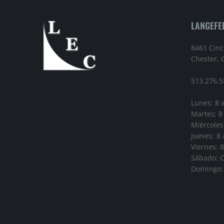
LANGEFEL
8461 Cinc
Chester,
513.276.5
Lunes: 8 a
Martes: 8 
Miércoles:
Jueves: 8 
Viernes: 8
Sábado: 
Domingo: